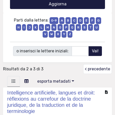
Parti dalla lettera:
0-9
A
B
C
D
E
F
G
H
I
J
K
L
M
N
O
P
Q
R
S
T
U
V
W
X
Y
Z
o inserisci le lettere iniziali:
Risultati da 2 a 3 di 3
< precedente
esporta metadati
Intelligence artificielle, langues et droit:
réflexions au carrefour de la doctrine
juridique, de la traduction et de la
terminologie