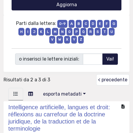
Parti dalla lettera:
0-9
A
B
C
D
E
F
G
H
I
J
K
L
M
N
O
P
Q
R
S
T
U
V
W
X
Y
Z
o inserisci le lettere iniziali:
Risultati da 2 a 3 di 3
< precedente
esporta metadati
Intelligence artificielle, langues et droit:
réflexions au carrefour de la doctrine
juridique, de la traduction et de la
terminologie