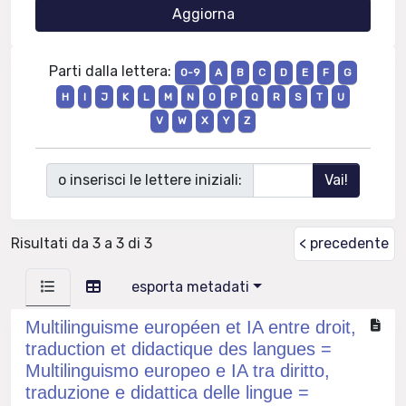
Parti dalla lettera:
0-9
A
B
C
D
E
F
G
H
I
J
K
L
M
N
O
P
Q
R
S
T
U
V
W
X
Y
Z
o inserisci le lettere iniziali:
Risultati da 3 a 3 di 3
< precedente
esporta metadati
Multilinguisme européen et IA entre droit,
traduction et didactique des langues =
Multilinguismo europeo e IA tra diritto,
traduzione e didattica delle lingue =