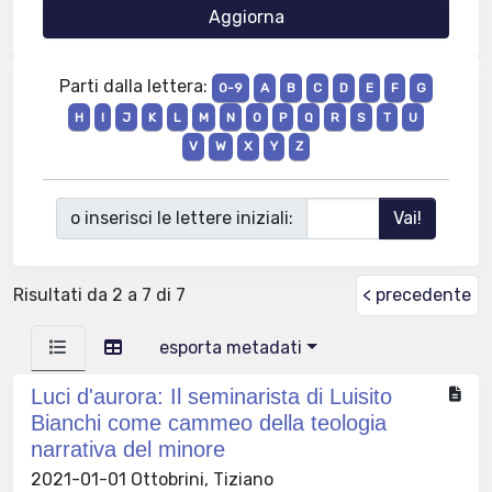
Parti dalla lettera:
0-9
A
B
C
D
E
F
G
H
I
J
K
L
M
N
O
P
Q
R
S
T
U
V
W
X
Y
Z
o inserisci le lettere iniziali:
Risultati da 2 a 7 di 7
< precedente
esporta metadati
Luci d'aurora: Il seminarista di Luisito
Bianchi come cammeo della teologia
narrativa del minore
2021-01-01 Ottobrini, Tiziano