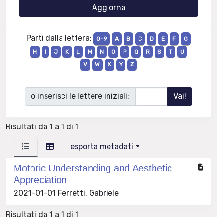
Parti dalla lettera:
0-9
A
B
C
D
E
F
G
H
I
J
K
L
M
N
O
P
Q
R
S
T
U
V
W
X
Y
Z
o inserisci le lettere iniziali:
Risultati da 1 a 1 di 1
esporta metadati
Motoric Understanding and Aesthetic
Appreciation
2021-01-01 Ferretti, Gabriele
Risultati da 1 a 1 di 1