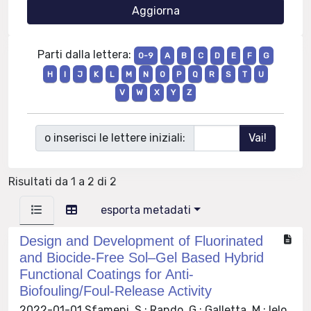
Parti dalla lettera:
0-9
A
B
C
D
E
F
G
H
I
J
K
L
M
N
O
P
Q
R
S
T
U
V
W
X
Y
Z
o inserisci le lettere iniziali:
Risultati da 1 a 2 di 2
esporta metadati
Design and Development of Fluorinated
and Biocide-Free Sol–Gel Based Hybrid
Functional Coatings for Anti-
Biofouling/Foul-Release Activity
2022-01-01 Sfameni, S.; Rando, G.; Galletta, M.; Ielo,