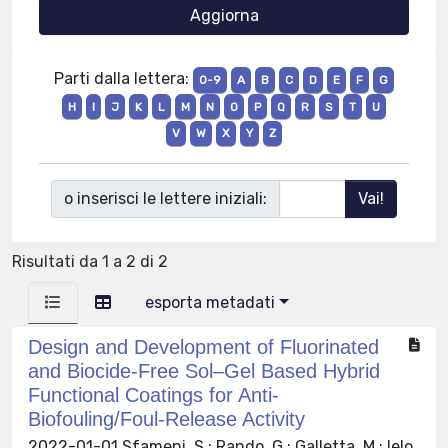
Parti dalla lettera:
0-9
A
B
C
D
E
F
G
H
I
J
K
L
M
N
O
P
Q
R
S
T
U
V
W
X
Y
Z
o inserisci le lettere iniziali:
Risultati da 1 a 2 di 2
esporta metadati
Design and Development of Fluorinated
and Biocide-Free Sol–Gel Based Hybrid
Functional Coatings for Anti-
Biofouling/Foul-Release Activity
2022-01-01 Sfameni, S.; Rando, G.; Galletta, M.; Ielo,