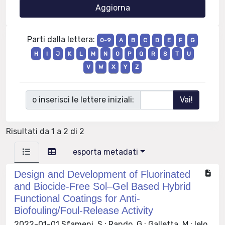
Parti dalla lettera:
0-9
A
B
C
D
E
F
G
H
I
J
K
L
M
N
O
P
Q
R
S
T
U
V
W
X
Y
Z
o inserisci le lettere iniziali:
Risultati da 1 a 2 di 2
esporta metadati
Design and Development of Fluorinated
and Biocide-Free Sol–Gel Based Hybrid
Functional Coatings for Anti-
Biofouling/Foul-Release Activity
2022-01-01 Sfameni, S.; Rando, G.; Galletta, M.; Ielo,