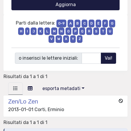
Parti dalla lettera:
0-9
A
B
C
D
E
F
G
H
I
J
K
L
M
N
O
P
Q
R
S
T
U
V
W
X
Y
Z
o inserisci le lettere iniziali:
Risultati da 1 a 1 di 1
esporta metadati
Zen/Lo Zen
2013-01-01 Corti, Erminio
Risultati da 1 a 1 di 1