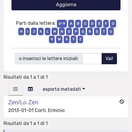
Parti dalla lettera:
0-9
A
B
C
D
E
F
G
H
I
J
K
L
M
N
O
P
Q
R
S
T
U
V
W
X
Y
Z
o inserisci le lettere iniziali:
Risultati da 1 a 1 di 1
esporta metadati
Zen/Lo Zen
2013-01-01 Corti, Erminio
Risultati da 1 a 1 di 1