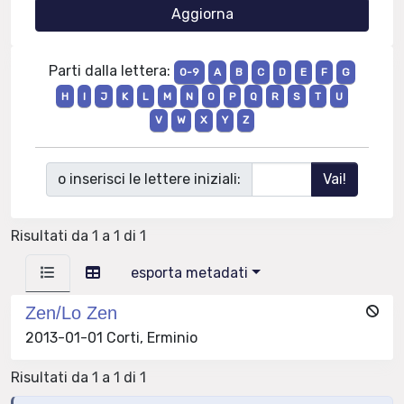
Parti dalla lettera:
0-9
A
B
C
D
E
F
G
H
I
J
K
L
M
N
O
P
Q
R
S
T
U
V
W
X
Y
Z
o inserisci le lettere iniziali:
Risultati da 1 a 1 di 1
esporta metadati
Zen/Lo Zen
2013-01-01 Corti, Erminio
Risultati da 1 a 1 di 1