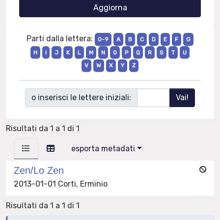
Parti dalla lettera:
0-9
A
B
C
D
E
F
G
H
I
J
K
L
M
N
O
P
Q
R
S
T
U
V
W
X
Y
Z
o inserisci le lettere iniziali:
Risultati da 1 a 1 di 1
esporta metadati
Zen/Lo Zen
2013-01-01 Corti, Erminio
Risultati da 1 a 1 di 1