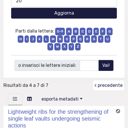
Parti dalla lettera:
0-9
A
B
C
D
E
F
G
H
I
J
K
L
M
N
O
P
Q
R
S
T
U
V
W
X
Y
Z
o inserisci le lettere iniziali:
Risultati da 4 a 7 di 7
< precedente
esporta metadati
Lightweight ribs for the strengthening of
single leaf vaults undergoing seismic
actions