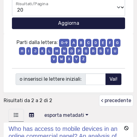
Risultati/Pagina
Parti dalla lettera:
0-9
A
B
C
D
E
F
G
H
I
J
K
L
M
N
O
P
Q
R
S
T
U
V
W
X
Y
Z
o inserisci le lettere iniziali:
Risultati da 2 a 2 di 2
< precedente
esporta metadati
Who has access to mobile devices in an
online commercial panel? An analysis of