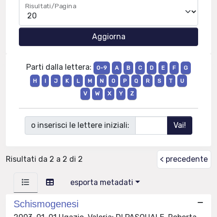
Risultati/Pagina
Parti dalla lettera:
0-9
A
B
C
D
E
F
G
H
I
J
K
L
M
N
O
P
Q
R
S
T
U
V
W
X
Y
Z
o inserisci le lettere iniziali:
Risultati da 2 a 2 di 2
< precedente
esporta metadati
Schismogenesi