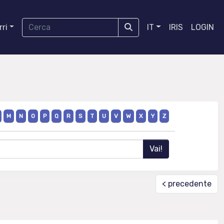
ri
IT
IRIS
LOGIN
M
N
O
P
Q
R
S
T
U
V
W
X
Y
Z
< precedente