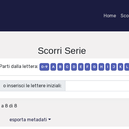
Home
Scor
Scorri Serie
Parti dalla lettera:
0-9
A
B
C
D
E
F
G
H
I
J
K
L
o inserisci le lettere iniziali:
 a 8 di 8
esporta metadati