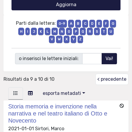
Parti dalla lettera:
0-9
A
B
C
D
E
F
G
H
I
J
K
L
M
N
O
P
Q
R
S
T
U
V
W
X
Y
Z
o inserisci le lettere iniziali:
Risultati da 9 a 10 di 10
< precedente
esporta metadati
Storia memoria e invenzione nella
narrativa e nel teatro italiano di Otto e
Novecento
2021-01-01 Sirtori, Marco