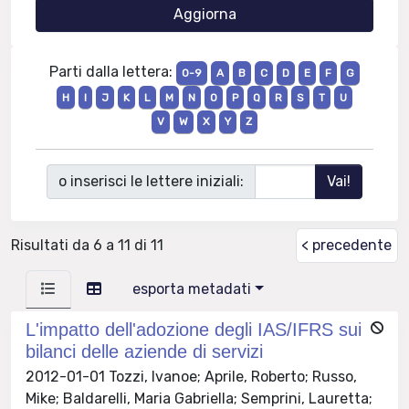
Parti dalla lettera:
0-9
A
B
C
D
E
F
G
H
I
J
K
L
M
N
O
P
Q
R
S
T
U
V
W
X
Y
Z
o inserisci le lettere iniziali:
Risultati da 6 a 11 di 11
< precedente
esporta metadati
L'impatto dell'adozione degli IAS/IFRS sui
bilanci delle aziende di servizi
2012-01-01 Tozzi, Ivanoe; Aprile, Roberto; Russo,
Mike; Baldarelli, Maria Gabriella; Semprini, Lauretta;