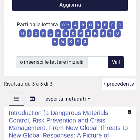
Parti dalla lettera:
0-9
A
B
C
D
E
F
G
H
I
J
K
L
M
N
O
P
Q
R
S
T
U
V
W
X
Y
Z
o inserisci le lettere iniziali:
Risultati da 3 a 3 di 3
< precedente
esporta metadati
Introduction [a Dangerous Materials:
Control, Risk Prevention and Crisis
Management. From New Global Threats to
New Global Responses: A Picture of