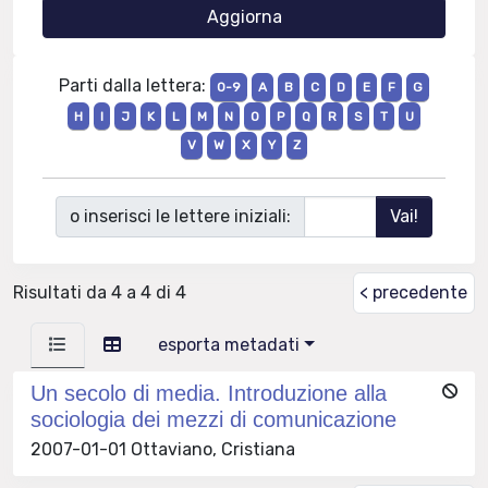
Parti dalla lettera:
0-9
A
B
C
D
E
F
G
H
I
J
K
L
M
N
O
P
Q
R
S
T
U
V
W
X
Y
Z
o inserisci le lettere iniziali:
Risultati da 4 a 4 di 4
< precedente
esporta metadati
Un secolo di media. Introduzione alla
sociologia dei mezzi di comunicazione
2007-01-01 Ottaviano, Cristiana