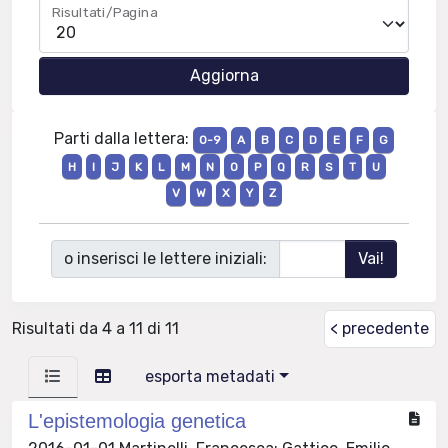
Risultati/Pagina
Parti dalla lettera:
0-9
A
B
C
D
E
F
G
H
I
J
K
L
M
N
O
P
Q
R
S
T
U
V
W
X
Y
Z
o inserisci le lettere iniziali:
Risultati da 4 a 11 di 11
< precedente
esporta metadati
L'epistemologia genetica