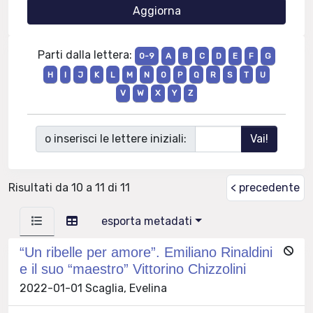
Parti dalla lettera:
0-9
A
B
C
D
E
F
G
H
I
J
K
L
M
N
O
P
Q
R
S
T
U
V
W
X
Y
Z
o inserisci le lettere iniziali:
Risultati da 10 a 11 di 11
< precedente
esporta metadati
“Un ribelle per amore”. Emiliano Rinaldini
e il suo “maestro” Vittorino Chizzolini
2022-01-01 Scaglia, Evelina