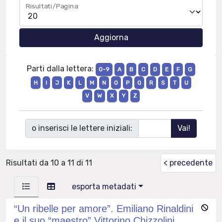
Risultati/Pagina
Parti dalla lettera:
0-9
A
B
C
D
E
F
G
H
I
J
K
L
M
N
O
P
Q
R
S
T
U
V
W
X
Y
Z
o inserisci le lettere iniziali:
Risultati da 10 a 11 di 11
< precedente
esporta metadati
“Un ribelle per amore”. Emiliano Rinaldini
e il suo “maestro” Vittorino Chizzolini