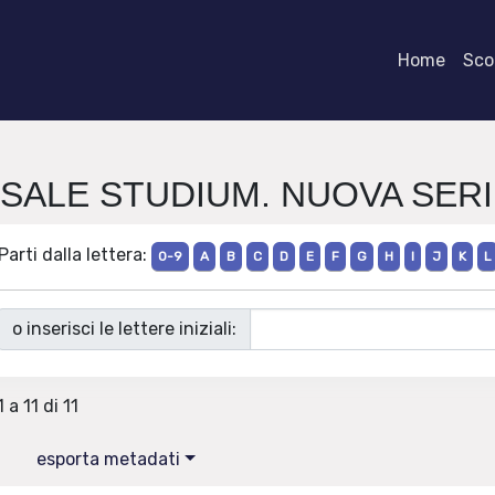
Home
Scor
ERSALE STUDIUM. NUOVA SERI
Parti dalla lettera:
0-9
A
B
C
D
E
F
G
H
I
J
K
L
o inserisci le lettere iniziali:
 a 11 di 11
esporta metadati