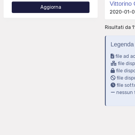
Vittorino
2020-01-01
Risultati da 11
Legenda 
file ad a
file dis
file disp
file disp
file sot
nessun f