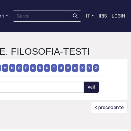
ri
IT
IRIS
LOGIN
E. FILOSOFIA-TESTI
M
N
O
P
Q
R
S
T
U
V
W
X
Y
Z
< precedente