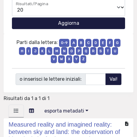
Risultati/Pagina
Parti dalla lettera:
0-9
A
B
C
D
E
F
G
H
I
J
K
L
M
N
O
P
Q
R
S
T
U
V
W
X
Y
Z
o inserisci le lettere iniziali:
Risultati da 1 a 1 di 1
esporta metadati
Measured reality and imagined reality:
between sky and land: the observation of