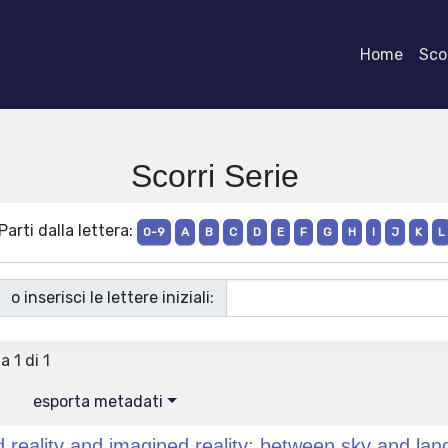
Home
Scor
Scorri Serie
Parti dalla lettera:
0-9
A
B
C
D
E
F
G
H
I
J
K
L
o inserisci le lettere iniziali:
a 1 di 1
esporta metadati
reality and imagined reality: between sky and land: 