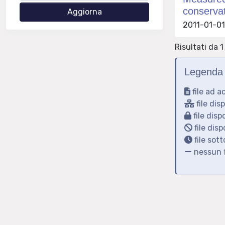
conserva
2011-01-01 
Risultati da 1 
Legenda 
file ad a
file dis
file disp
file disp
file sot
nessun f