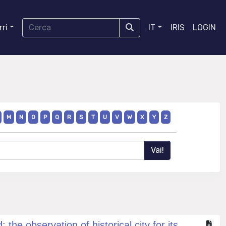
ri
IT
IRIS
LOGIN
M
N
O
P
Q
R
S
T
U
V
W
X
Y
Z
the observation of historical city for its