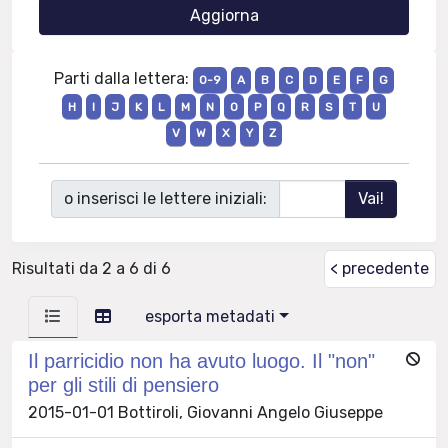
Parti dalla lettera:
0-9
A
B
C
D
E
F
G
H
I
J
K
L
M
N
O
P
Q
R
S
T
U
V
W
X
Y
Z
o inserisci le lettere iniziali:
Risultati da 2 a 6 di 6
< precedente
esporta metadati
Il parricidio non ha avuto luogo. Il "non"
per gli stili di pensiero
2015-01-01 Bottiroli, Giovanni Angelo Giuseppe