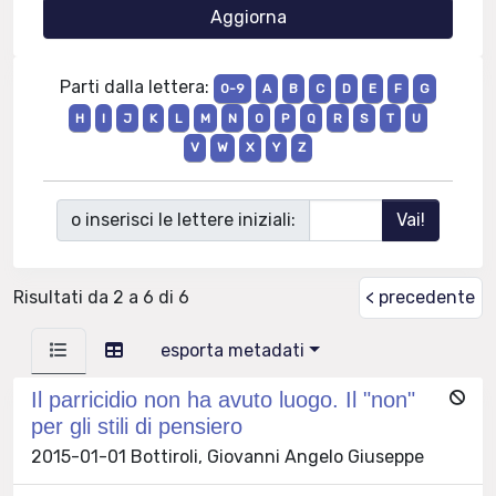
Parti dalla lettera:
0-9
A
B
C
D
E
F
G
H
I
J
K
L
M
N
O
P
Q
R
S
T
U
V
W
X
Y
Z
o inserisci le lettere iniziali:
Risultati da 2 a 6 di 6
< precedente
esporta metadati
Il parricidio non ha avuto luogo. Il "non"
per gli stili di pensiero
2015-01-01 Bottiroli, Giovanni Angelo Giuseppe