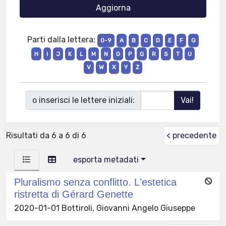
Parti dalla lettera:
0-9
A
B
C
D
E
F
G
H
I
J
K
L
M
N
O
P
Q
R
S
T
U
V
W
X
Y
Z
o inserisci le lettere iniziali:
Risultati da 6 a 6 di 6
< precedente
esporta metadati
Pluralismo senza conflitto. L'estetica
ristretta di Gérard Genette
2020-01-01 Bottiroli, Giovanni Angelo Giuseppe