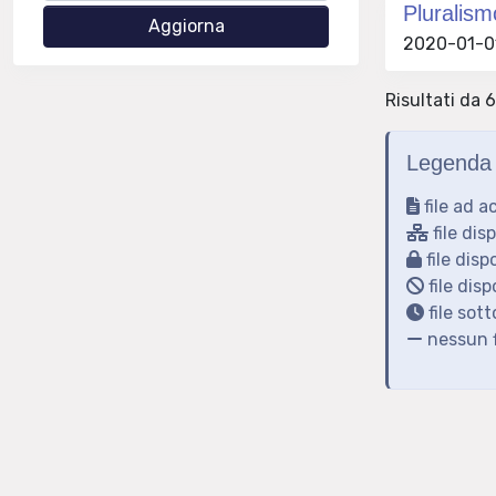
Pluralism
2020-01-01
Risultati da 6
Legenda 
file ad a
file dis
file disp
file disp
file sot
nessun f