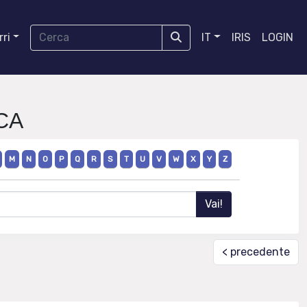
ri
IT
IRIS
LOGIN
ICA
M
N
O
P
Q
R
S
T
U
V
W
X
Y
Z
< precedente