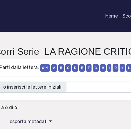
Home
Scor
orri Serie LA RAGIONE CRIT
Parti dalla lettera:
0-9
A
B
C
D
E
F
G
H
I
J
K
L
o inserisci le lettere iniziali:
 a 6 di 6
esporta metadati