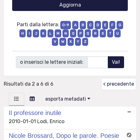
Parti dalla lettera:
0-9
A
B
C
D
E
F
G
H
I
J
K
L
M
N
O
P
Q
R
S
T
U
V
W
X
Y
Z
o inserisci le lettere iniziali:
Risultati da 2 a 6 di 6
< precedente
esporta metadati
Il professore inutile
2010-01-01 Lodi, Enrico
Nicole Brossard, Dopo le parole. Poesie