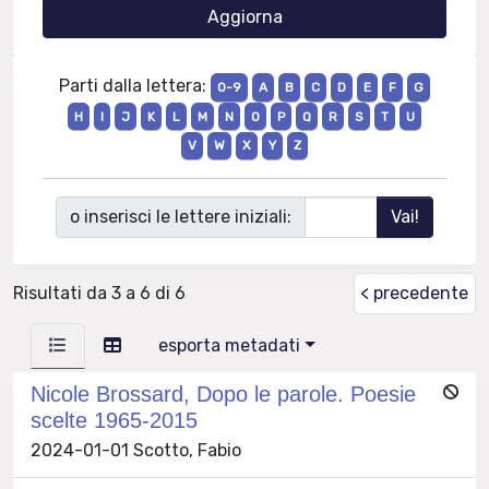
Parti dalla lettera:
0-9
A
B
C
D
E
F
G
H
I
J
K
L
M
N
O
P
Q
R
S
T
U
V
W
X
Y
Z
o inserisci le lettere iniziali:
Risultati da 3 a 6 di 6
< precedente
esporta metadati
Nicole Brossard, Dopo le parole. Poesie
scelte 1965-2015
2024-01-01 Scotto, Fabio