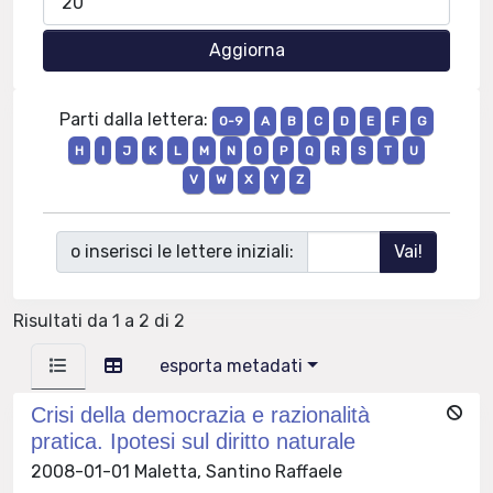
Parti dalla lettera:
0-9
A
B
C
D
E
F
G
H
I
J
K
L
M
N
O
P
Q
R
S
T
U
V
W
X
Y
Z
o inserisci le lettere iniziali:
Risultati da 1 a 2 di 2
esporta metadati
Crisi della democrazia e razionalità
pratica. Ipotesi sul diritto naturale
2008-01-01 Maletta, Santino Raffaele