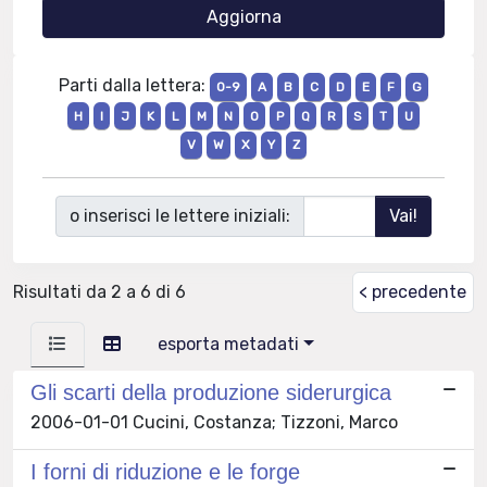
Parti dalla lettera:
0-9
A
B
C
D
E
F
G
H
I
J
K
L
M
N
O
P
Q
R
S
T
U
V
W
X
Y
Z
o inserisci le lettere iniziali:
Risultati da 2 a 6 di 6
< precedente
esporta metadati
Gli scarti della produzione siderurgica
2006-01-01 Cucini, Costanza; Tizzoni, Marco
I forni di riduzione e le forge