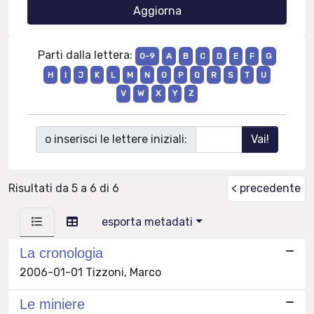
Parti dalla lettera:
0-9
A
B
C
D
E
F
G
H
I
J
K
L
M
N
O
P
Q
R
S
T
U
V
W
X
Y
Z
o inserisci le lettere iniziali:
Risultati da 5 a 6 di 6
< precedente
esporta metadati
La cronologia
2006-01-01 Tizzoni, Marco
Le miniere