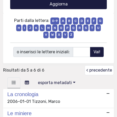
Parti dalla lettera:
0-9
A
B
C
D
E
F
G
H
I
J
K
L
M
N
O
P
Q
R
S
T
U
V
W
X
Y
Z
o inserisci le lettere iniziali:
Risultati da 5 a 6 di 6
< precedente
esporta metadati
La cronologia
2006-01-01 Tizzoni, Marco
Le miniere