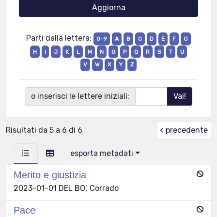
Parti dalla lettera:
0-9
A
B
C
D
E
F
G
H
I
J
K
L
M
N
O
P
Q
R
S
T
U
V
W
X
Y
Z
o inserisci le lettere iniziali:
Risultati da 5 a 6 di 6
< precedente
esporta metadati
Merito e giustizia
2023-01-01 DEL BO', Corrado
Pace