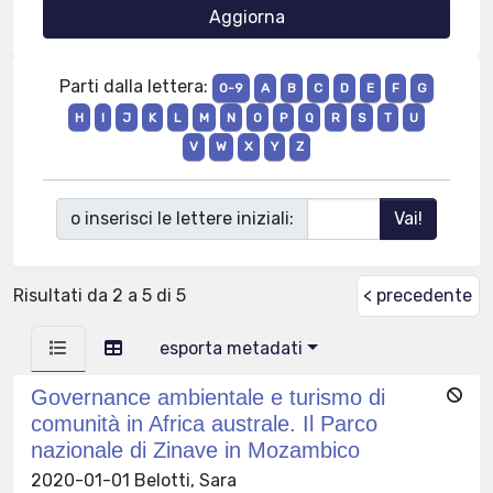
Parti dalla lettera:
0-9
A
B
C
D
E
F
G
H
I
J
K
L
M
N
O
P
Q
R
S
T
U
V
W
X
Y
Z
o inserisci le lettere iniziali:
Risultati da 2 a 5 di 5
< precedente
esporta metadati
Governance ambientale e turismo di
comunità in Africa australe. Il Parco
nazionale di Zinave in Mozambico
2020-01-01 Belotti, Sara