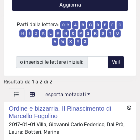
Parti dalla lettera:
0-9
A
B
C
D
E
F
G
H
I
J
K
L
M
N
O
P
Q
R
S
T
U
V
W
X
Y
Z
o inserisci le lettere iniziali:
Risultati da 1 a 2 di 2
esporta metadati
Ordine e bizzarria. Il Rinascimento di
Marcello Fogolino
2017-01-01 Villa, Giovanni Carlo Federico; Dal Prà,
Laura; Botteri, Marina