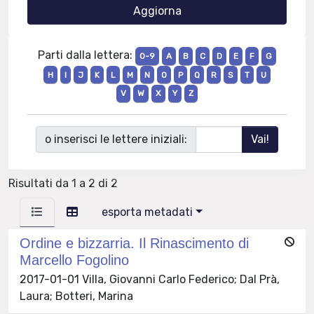
Parti dalla lettera:
0-9
A
B
C
D
E
F
G
H
I
J
K
L
M
N
O
P
Q
R
S
T
U
V
W
X
Y
Z
o inserisci le lettere iniziali:
Risultati da 1 a 2 di 2
esporta metadati
Ordine e bizzarria. Il Rinascimento di
Marcello Fogolino
2017-01-01 Villa, Giovanni Carlo Federico; Dal Prà,
Laura; Botteri, Marina