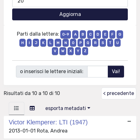
Parti dalla lettera:
0-9
A
B
C
D
E
F
G
H
I
J
K
L
M
N
O
P
Q
R
S
T
U
V
W
X
Y
Z
o inserisci le lettere iniziali:
Risultati da 10 a 10 di 10
< precedente
esporta metadati
Victor Klemperer: LTI (1947)
2013-01-01 Rota, Andrea