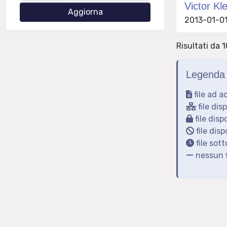
Victor Kl
2013-01-01
Risultati da 1
Legenda 
file ad a
file dis
file disp
file disp
file sot
nessun f