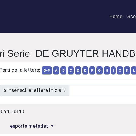
Home
Scor
rri Serie DE GRUYTER HAND
Parti dalla lettera:
0-9
A
B
C
D
E
F
G
H
I
J
K
L
o inserisci le lettere iniziali:
0 a 10 di 10
esporta metadati