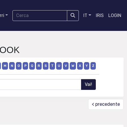
ri
IT
IRIS
LOGIN
BOOK
M
N
O
P
Q
R
S
T
U
V
W
X
Y
Z
< precedente