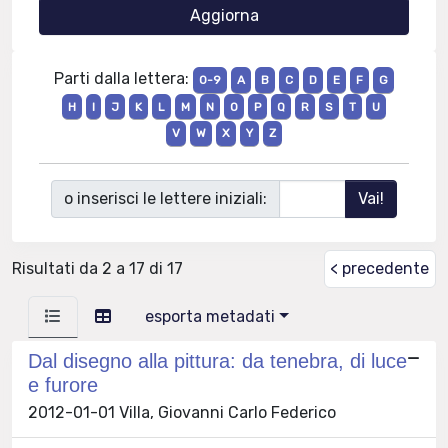
Parti dalla lettera:
0-9
A
B
C
D
E
F
G
H
I
J
K
L
M
N
O
P
Q
R
S
T
U
V
W
X
Y
Z
o inserisci le lettere iniziali:
Risultati da 2 a 17 di 17
< precedente
esporta metadati
Dal disegno alla pittura: da tenebra, di luce
e furore
2012-01-01 Villa, Giovanni Carlo Federico