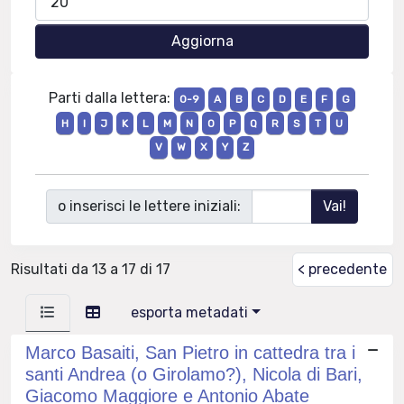
Parti dalla lettera:
0-9
A
B
C
D
E
F
G
H
I
J
K
L
M
N
O
P
Q
R
S
T
U
V
W
X
Y
Z
o inserisci le lettere iniziali:
Risultati da 13 a 17 di 17
< precedente
esporta metadati
Marco Basaiti, San Pietro in cattedra tra i
santi Andrea (o Girolamo?), Nicola di Bari,
Giacomo Maggiore e Antonio Abate