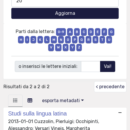
Parti dalla lettera:
0-9
A
B
C
D
E
F
G
H
I
J
K
L
M
N
O
P
Q
R
S
T
U
V
W
X
Y
Z
o inserisci le lettere iniziali:
Risultati da 2 a 2 di 2
< precedente
esporta metadati
Studi sulla lingua latina
2013-01-01 Cuzzolin, Pierluigi; Occhipinti,
Alessandro; Versari Vineis, Margherita