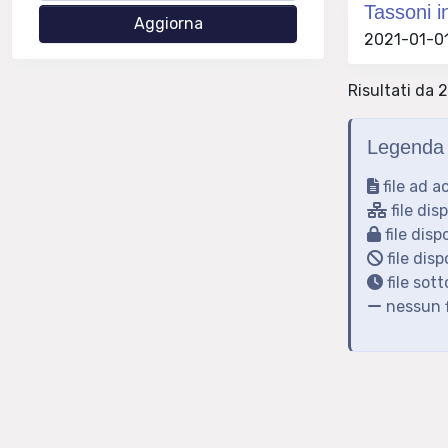
Tassoni i
2021-01-01
Risultati da 2
Legenda 
file ad a
file dis
file disp
file disp
file sot
nessun f