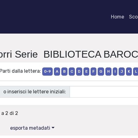
Home
Scor
orri Serie BIBLIOTECA BARO
Parti dalla lettera:
0-9
A
B
C
D
E
F
G
H
I
J
K
L
o inserisci le lettere iniziali:
 a 2 di 2
esporta metadati