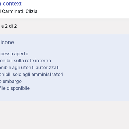
n context
 Carminati, Clizia
 a 2 di 2
icone
ccesso aperto
ponibili sulla rete interna
onibili agli utenti autorizzati
onibili solo agli amministratori
to embargo
ile disponibile