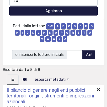
Parti dalla lettera:
0-9
A
B
C
D
E
F
G
H
I
J
K
L
M
N
O
P
Q
R
S
T
U
V
W
X
Y
Z
o inserisci le lettere iniziali:
Risultati da 1 a 8 di 8
esporta metadati
Il bilancio di genere negli enti pubblici
territoriali: origini, strumenti e implicazioni
aziendali