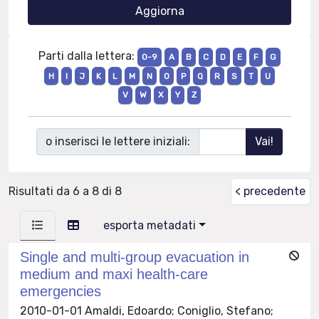
Parti dalla lettera:
0-9
A
B
C
D
E
F
G
H
I
J
K
L
M
N
O
P
Q
R
S
T
U
V
W
X
Y
Z
o inserisci le lettere iniziali:
Risultati da 6 a 8 di 8
< precedente
esporta metadati
Single and multi-group evacuation in
medium and maxi health-care
emergencies
2010-01-01 Amaldi, Edoardo; Coniglio, Stefano;