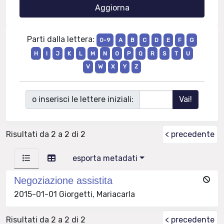
Parti dalla lettera:
0-9
A
B
C
D
E
F
G
H
I
J
K
L
M
N
O
P
Q
R
S
T
U
V
W
X
Y
Z
o inserisci le lettere iniziali:
Risultati da 2 a 2 di 2
< precedente
esporta metadati
Negoziazione assistita
2015-01-01 Giorgetti, Mariacarla
Risultati da 2 a 2 di 2
< precedente