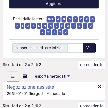
Parti dalla lettera:
0-9
A
B
C
D
E
F
G
H
I
J
K
L
M
N
O
P
Q
R
S
T
U
V
W
X
Y
Z
o inserisci le lettere iniziali:
Risultati da 2 a 2 di 2
< precedente
esporta metadati
Negoziazione assistita
2015-01-01 Giorgetti, Mariacarla
Risultati da 2 a 2 di 2
< precedente